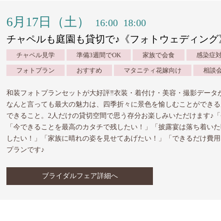
6月17日（土）
16:00
18:00
チャペルも庭園も貸切で♪《フォトウェディング
チャペル見学
準備3週間でOK
家族で会食
感染症
フォトプラン
おすすめ
マタニティ花嫁向け
相談
和装フォトプランセットが大好評‼︎衣装・着付け・美容・撮影データ
なんと言っても最大の魅力は、四季折々に景色を愉しむことができる
できること。2人だけの貸切空間で思う存分お楽しみいただけます♪
「今できることを最高のカタチで残したい！」「披露宴は落ち着いた
したい！」「家族に晴れの姿を見せてあげたい！」「できるだけ費用
プランです♪
ブライダルフェア詳細へ