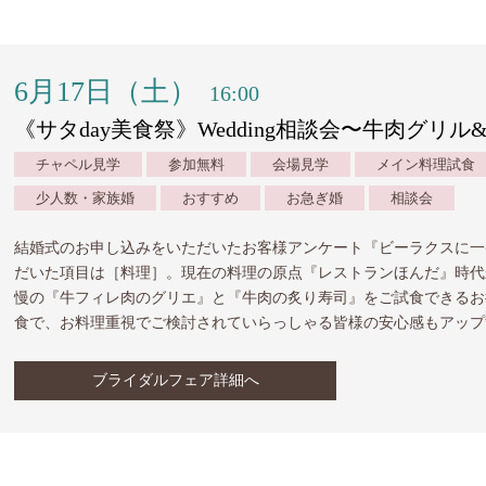
6月17日（土）
16:00
《サタday美食祭》Wedding相談会〜牛肉グリ
チャペル見学
参加無料
会場見学
メイン料理試食
少人数・家族婚
おすすめ
お急ぎ婚
相談会
結婚式のお申し込みをいただいたお客様アンケート『ビーラクスに一
だいた項目は［料理］。現在の料理の原点『レストランほんだ』時代
慢の『牛フィレ肉のグリエ』と『牛肉の炙り寿司』をご試食できるお
食で、お料理重視でご検討されていらっしゃる皆様の安心感もアップ
ブライダルフェア詳細へ