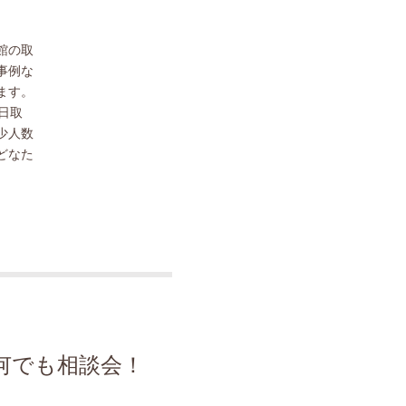
館の取
事例な
ます。
日取
少人数
どなた
何でも相談会！