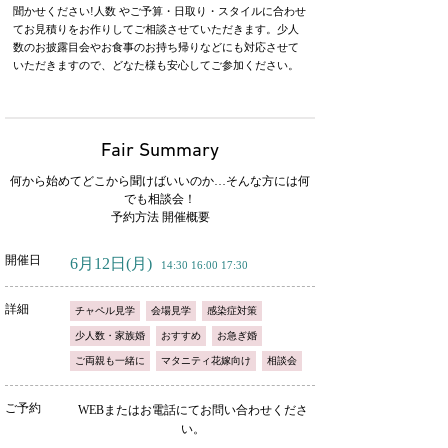
聞かせください!人数 やご予算・日取り・スタイルに合わせ
てお見積りをお作りしてご相談させていただきます。少人
数のお披露目会やお食事のお持ち帰りなどにも対応させて
いただきますので、どなた様も安心してご参加ください。
Fair Summary
何から始めてどこから聞けばいいのか…そんな方には何
でも相談会！
予約方法 開催概要
開催日
6月12日
(月)
14:30 16:00 17:30
詳細
チャペル見学
会場見学
感染症対策
少人数・家族婚
おすすめ
お急ぎ婚
ご両親も一緒に
マタニティ花嫁向け
相談会
ご予約
WEBまたはお電話にてお問い合わせくださ
い。