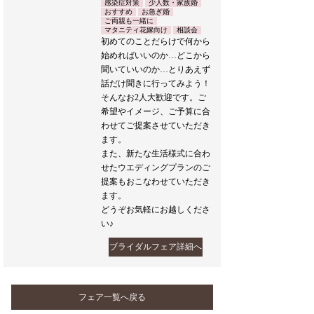
感染症対策
少人数・家族婚
おすすめ
お急ぎ婚
ご両親も一緒に
マタニティ花嫁向け
相談会
初めてのことだらけで何から
始めればいいのか…どこから
聞いていいのか…とりあえず
話だけ聞きに行ってみよう！
そんなお2人大歓迎です。ご
希望やイメージ、ご予算に合
わせてご提案させていただき
ます。
また、新たな生活様式に合わ
せたウエディングプランのご
提案もおこなわせていただき
ます。
どうぞお気軽にお越しくださ
い♪
ブライダルフェア詳細へ
フェア一覧へ戻る