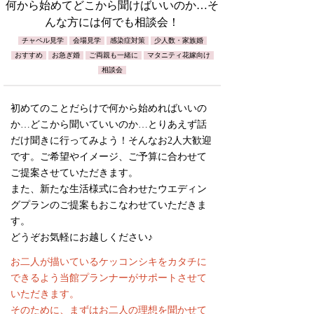
何から始めてどこから聞けばいいのか…そ
んな方には何でも相談会！
チャペル見学
会場見学
感染症対策
少人数・家族婚
おすすめ
お急ぎ婚
ご両親も一緒に
マタニティ花嫁向け
相談会
初めてのことだらけで何から始めればいいの
か…どこから聞いていいのか…とりあえず話
だけ聞きに行ってみよう！そんなお2人大歓迎
です。ご希望やイメージ、ご予算に合わせて
ご提案させていただきます。
また、新たな生活様式に合わせたウエディン
グプランのご提案もおこなわせていただきま
す。
どうぞお気軽にお越しください♪
お二人が描いているケッコンシキをカタチに
できるよう当館プランナーがサポートさせて
いただきます。
そのために、まずはお二人の理想を聞かせて