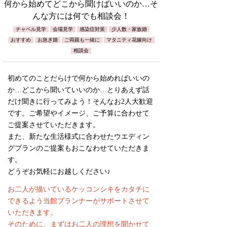
何から始めてどこから聞けばいいのか…そ
んな方には何でも相談会！
チャペル見学
会場見学
感染症対策
少人数・家族婚
おすすめ
お急ぎ婚
ご両親も一緒に
マタニティ花嫁向け
相談会
初めてのことだらけで何から始めればいいの
か…どこから聞いていいのか…とりあえず話
だけ聞きに行ってみよう！そんなお2人大歓迎
です。ご希望やイメージ、ご予算に合わせて
ご提案させていただきます。
また、新たな生活様式に合わせたウエディン
グプランのご提案もおこなわせていただきま
す。
どうぞお気軽にお越しください♪
お二人が描いているケッコンシキをカタチに
できるよう当館プランナーがサポートさせて
いただきます。
そのために、まずはお二人の理想を聞かせて