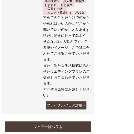
感染症対策
少人数・家族婚
おすすめ
お急ぎ婚
ご両親も一緒に
マタニティ花嫁向け
相談会
初めてのことだらけで何から
始めればいいのか…どこから
聞いていいのか…とりあえず
話だけ聞きに行ってみよう！
そんなお2人大歓迎です。ご
希望やイメージ、ご予算に合
わせてご提案させていただき
ます。
また、新たな生活様式に合わ
せたウエディングプランのご
提案もおこなわせていただき
ます。
どうぞお気軽にお越しくださ
い♪
ブライダルフェア詳細へ
フェア一覧へ戻る