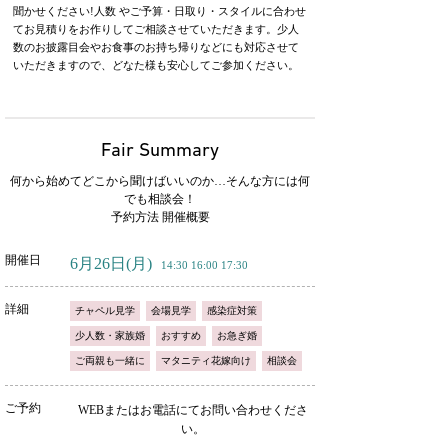
聞かせください!人数 やご予算・日取り・スタイルに合わせ
てお見積りをお作りしてご相談させていただきます。少人
数のお披露目会やお食事のお持ち帰りなどにも対応させて
いただきますので、どなた様も安心してご参加ください。
Fair Summary
何から始めてどこから聞けばいいのか…そんな方には何
でも相談会！
予約方法 開催概要
開催日
6月26日
(月)
14:30 16:00 17:30
詳細
チャペル見学
会場見学
感染症対策
少人数・家族婚
おすすめ
お急ぎ婚
ご両親も一緒に
マタニティ花嫁向け
相談会
ご予約
WEBまたはお電話にてお問い合わせくださ
い。