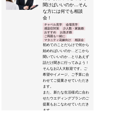
聞けばいいのか…そん
な方には何でも相談
会！
チャペル見学
会場見学
感染症対策
少人数・家族婚
おすすめ
お急ぎ婚
ご両親も一緒に
マタニティ花嫁向け
相談会
初めてのことだらけで何から
始めればいいのか…どこから
聞いていいのか…とりあえず
話だけ聞きに行ってみよう！
そんなお2人大歓迎です。ご
希望やイメージ、ご予算に合
わせてご提案させていただき
ます。
また、新たな生活様式に合わ
せたウエディングプランのご
提案もおこなわせていただき
ます。
どうぞお気軽にお越しくださ
い♪
ブライダルフェア詳細へ