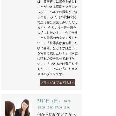
は、四季折々に景色を愉しむ
ことができる庭園とクラシカ
ルなチャペルでの撮影ができ
ること。2人だけの貸切空間
で思う存分お楽しみいただけ
ます♪「今という一瞬一瞬を
大切にしたい！」「今できる
ことを最高のカタチで残した
い！」「披露宴は落ち着いた
頃に開催、ひとまずは思い出
を写真に残したい！」「家族
に晴れの姿を見せてあげた
い！」「できるだけ費用を抑
えたい！」そんな方にもオス
スメのプランです♪
ブライダルフェア詳細へ
5月8日（日）
10:00
13:00
15:00
17:00
19:00
何から始めてどこから