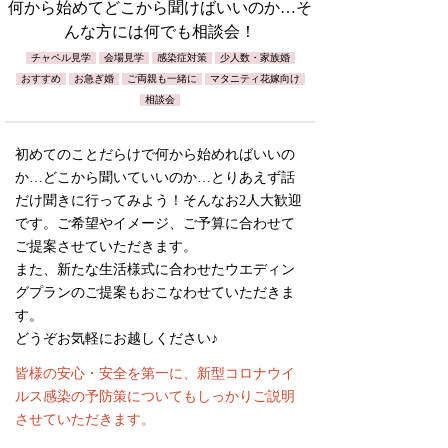
何から始めてどこから聞けばいいのか…そ
んな方には何でも相談会！
チャペル見学
会場見学
感染症対策
少人数・家族婚
おすすめ
お急ぎ婚
ご両親も一緒に
マタニティ花嫁向け
相談会
初めてのことだらけで何から始めればいいの
か…どこから聞いていいのか…とりあえず話
だけ聞きに行ってみよう！そんなお2人大歓迎
です。ご希望やイメージ、ご予算に合わせて
ご提案させていただきます。
また、新たな生活様式に合わせたウエディン
グプランのご提案もおこなわせていただきま
す。
どうぞお気軽にお越しください♪
皆様の安心・安全を第一に、新型コロナウイ
ルス感染の予防策についてもしっかりご説明
させていただきます。