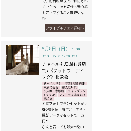
で、お料理重視でご検討され
ていらっしゃる皆様の安心感
もアップすること間違いなし
◎
ブライダルフェア詳細へ
5月8日（日）
10:30
13:30
15:30
17:30
19:00
チャペルも庭園も貸切
で♪《フォトウェディ
ング》相談会
チャペル見学
準備3週間でOK
家族で会食
感染症対策
少人数・家族婚
フォトプラン
おすすめ
マタニティ花嫁向け
相談会
和装フォトプランセットが大
好評‼︎衣装・着付け・美容・
撮影データがセットで11万
円〜！
なんと言っても最大の魅力