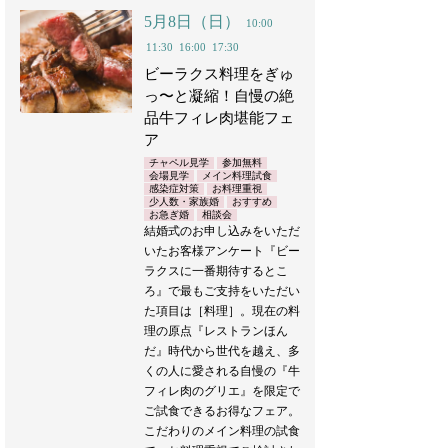
5月8日（日）
10:00
11:30
16:00
17:30
ビーラクス料理をぎゅ
っ〜と凝縮！自慢の絶
品牛フィレ肉堪能フェ
ア
チャペル見学
参加無料
会場見学
メイン料理試食
感染症対策
お料理重視
少人数・家族婚
おすすめ
お急ぎ婚
相談会
結婚式のお申し込みをいただ
いたお客様アンケート『ビー
ラクスに一番期待するとこ
ろ』で最もご支持をいただい
た項目は［料理］。現在の料
理の原点『レストランほん
だ』時代から世代を越え、多
くの人に愛される自慢の『牛
フィレ肉のグリエ』を限定で
ご試食できるお得なフェア。
こだわりのメイン料理の試食