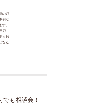
館の取
事例な
ます。
日取
少人数
どなた
何でも相談会！