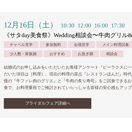
12月16日（土）
10:30
12:00
16:00
17:30
《サタday美食祭》Wedding相談会〜牛肉グリ
チャペル見学
参加無料
会場見学
メイン料理試食
少人数・家族婚
おすすめ
お急ぎ婚
相談会
結婚式のお申し込みをいただいたお客様アンケート『ビーラクスに一
だいた項目は［料理］。現在の料理の原点『レストランほんだ』時代
慢の『牛フィレ肉のグリエ』と『牛肉の炙り寿司』をご試食できるお
食で、お料理重視でご検討されていらっしゃる皆様の安心感もアップ
ブライダルフェア詳細へ