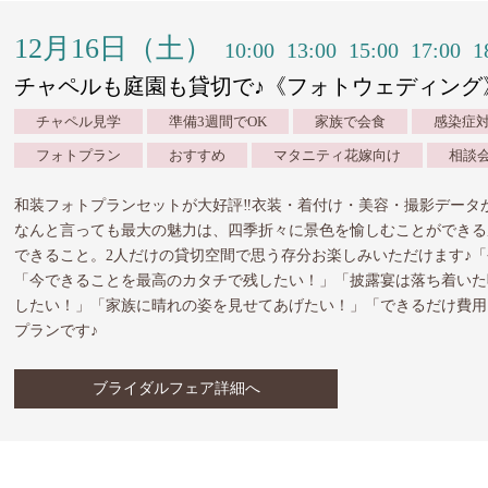
12月16日（土）
10:00
13:00
15:00
17:00
1
チャペルも庭園も貸切で♪《フォトウェディング
チャペル見学
準備3週間でOK
家族で会食
感染症
フォトプラン
おすすめ
マタニティ花嫁向け
相談
和装フォトプランセットが大好評‼︎衣装・着付け・美容・撮影データ
なんと言っても最大の魅力は、四季折々に景色を愉しむことができる
できること。2人だけの貸切空間で思う存分お楽しみいただけます♪
「今できることを最高のカタチで残したい！」「披露宴は落ち着いた
したい！」「家族に晴れの姿を見せてあげたい！」「できるだけ費用
プランです♪
ブライダルフェア詳細へ