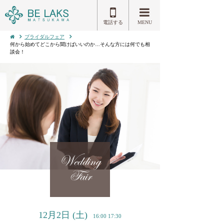
電話する
MENU
ブライダルフェア
何から始めてどこから聞けばいいのか…そんな方には何でも相
談会！
Wedding
Fair
12月2日
(土)
16:00 17:30