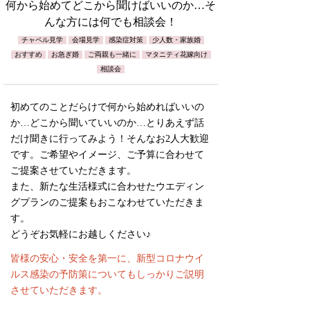
何から始めてどこから聞けばいいのか…そ
んな方には何でも相談会！
チャペル見学
会場見学
感染症対策
少人数・家族婚
おすすめ
お急ぎ婚
ご両親も一緒に
マタニティ花嫁向け
相談会
初めてのことだらけで何から始めればいいの
か…どこから聞いていいのか…とりあえず話
だけ聞きに行ってみよう！そんなお2人大歓迎
です。ご希望やイメージ、ご予算に合わせて
ご提案させていただきます。
また、新たな生活様式に合わせたウエディン
グプランのご提案もおこなわせていただきま
す。
どうぞお気軽にお越しください♪
皆様の安心・安全を第一に、新型コロナウイ
ルス感染の予防策についてもしっかりご説明
させていただきます。