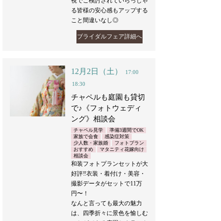
視でご検討されていらっしゃ
る皆様の安心感もアップする
こと間違いなし◎
ブライダルフェア詳細へ
12月2日（土）
17:00
18:30
チャペルも庭園も貸切
で♪《フォトウェディ
ング》相談会
チャペル見学
準備3週間でOK
家族で会食
感染症対策
少人数・家族婚
フォトプラン
おすすめ
マタニティ花嫁向け
相談会
和装フォトプランセットが大
好評‼︎衣装・着付け・美容・
撮影データがセットで11万
円〜！
なんと言っても最大の魅力
は、四季折々に景色を愉しむ