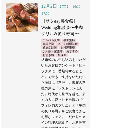
12月2日（土）
16:00
17:30
《サタday美食祭》
Wedding相談会〜牛肉
グリル&炙り寿司〜
チャペル見学
参加無料
会場見学
メイン料理試食
感染症対策
お料理重視
少人数・家族婚
おすすめ
お急ぎ婚
相談会
結婚式のお申し込みをいただ
いたお客様アンケート『ビー
ラクスに一番期待するとこ
ろ』で最もご支持をいただい
た項目は［料理］。現在の料
理の原点『レストランほん
だ』時代から世代を越え、多
くの人に愛される自慢の『牛
フィレ肉のグリエ』と『牛肉
の炙り寿司』をご試食できる
お得なフェア。こだわりのメ
イン料理の試食で、お料理重