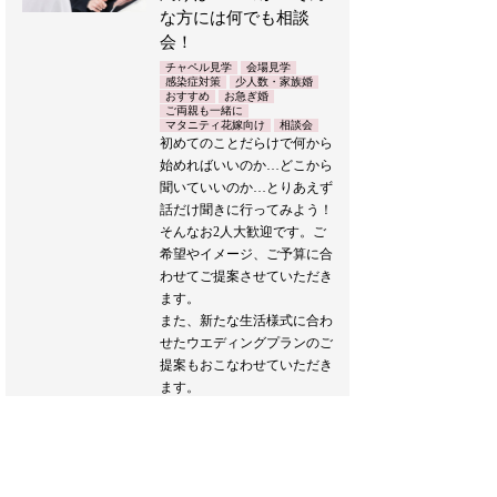
な方には何でも相談
会！
チャペル見学
会場見学
感染症対策
少人数・家族婚
おすすめ
お急ぎ婚
ご両親も一緒に
マタニティ花嫁向け
相談会
初めてのことだらけで何から
始めればいいのか…どこから
聞いていいのか…とりあえず
話だけ聞きに行ってみよう！
そんなお2人大歓迎です。ご
希望やイメージ、ご予算に合
わせてご提案させていただき
ます。
また、新たな生活様式に合わ
せたウエディングプランのご
提案もおこなわせていただき
ます。
どうぞお気軽にお越しくださ
い♪
ブライダルフェア詳細へ