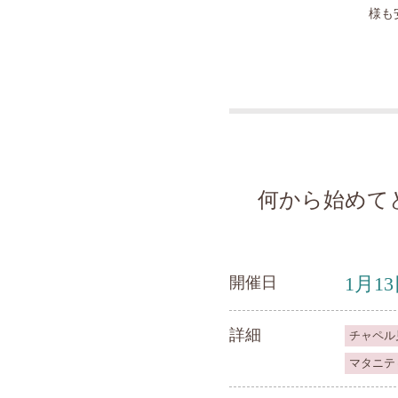
様も
何から始めて
1月1
開催日
詳細
チャペル
マタニテ