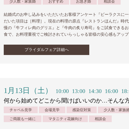
少人数・家族婚
おすすめ
お急ぎ婚
相談会
結婚式のお申し込みをいただいたお客様アンケート『ビーラクスに一
だいた項目は［料理］。現在の料理の原点『レストランほんだ』時代
慢の『牛フィレ肉のグリエ』と『牛肉の炙り寿司』をご試食できるお
食で、お料理重視でご検討されていらっしゃる皆様の安心感もアップ
ブライダルフェア詳細へ
1月13日（土）
10:00
13:00
14:30
16:00
18
何から始めてどこから聞けばいいのか…そんな
チャペル見学
会場見学
感染症対策
少人数・家族
ご両親も一緒に
マタニティ花嫁向け
相談会