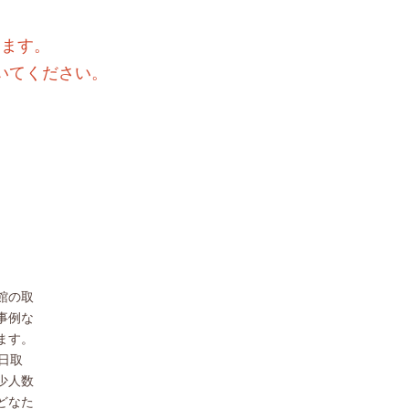
きます。
いてください。
館の取
事例な
ます。
日取
少人数
どなた