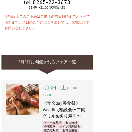
tel
0265-22-3673
11:00〜21:00(火曜定休)
※WEB上でのご予約はご来店の前日18時までとさせて
頂きます。当日のご予約につきましては、お電話にて
お問い合せ下さい。
2月3日に開催されるフェア一覧
2月3日（土）
10:00
12:00
《サタday美食祭》
Wedding相談会〜牛肉
グリル&炙り寿司〜
チャペル見学
参加無料
会場見学
メイン料理試食
感染症対策
お料理重視