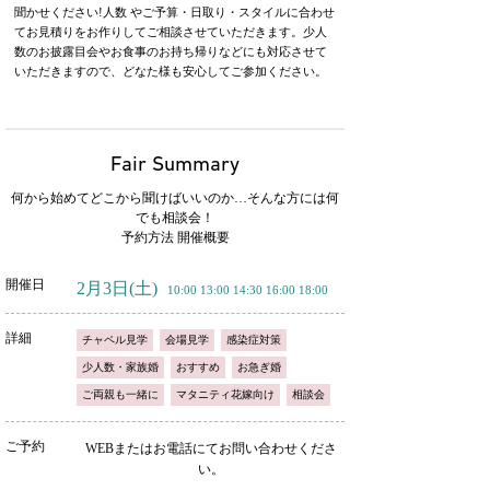
聞かせください!人数 やご予算・日取り・スタイルに合わせ
てお見積りをお作りしてご相談させていただきます。少人
数のお披露目会やお食事のお持ち帰りなどにも対応させて
いただきますので、どなた様も安心してご参加ください。
Fair Summary
何から始めてどこから聞けばいいのか…そんな方には何
でも相談会！
予約方法 開催概要
開催日
2月3日
(土)
10:00 13:00 14:30 16:00 18:00
詳細
チャペル見学
会場見学
感染症対策
少人数・家族婚
おすすめ
お急ぎ婚
ご両親も一緒に
マタニティ花嫁向け
相談会
ご予約
WEBまたはお電話にてお問い合わせくださ
い。