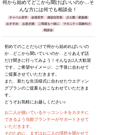
何から始めてどこから聞けばいいのか…そ
んな方には何でも相談会！
チャペル見学
会場見学
感染症対策
少人数・家族婚
おすすめ
お急ぎ婚
ご両親も一緒に
マタニティ花嫁向け
相談会
初めてのことだらけで何から始めればいいの
か…どこから聞いていいのか…とりあえず話
だけ聞きに行ってみよう！そんなお2人大歓迎
です。ご希望やイメージ、ご予算に合わせて
ご提案させていただきます。
また、新たな生活様式に合わせたウエディン
グプランのご提案もおこなわせていただきま
す。
どうぞお気軽にお越しください♪
お二人が描いているケッコンシキをカタチに
できるよう当館プランナーがサポートさせて
いただきます。
そのために、まずはお二人の理想を聞かせて