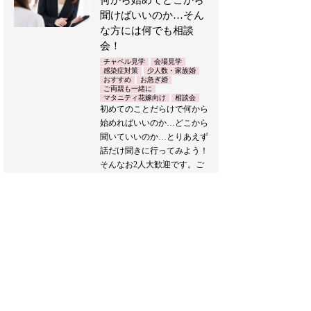
何から始めてどこから
聞けばいいのか…そん
な方には何でも相談
会！
チャペル見学
会場見学
感染症対策
少人数・家族婚
おすすめ
お急ぎ婚
ご両親も一緒に
マタニティ花嫁向け
相談会
初めてのことだらけで何から
始めればいいのか…どこから
聞いていいのか…とりあえず
話だけ聞きに行ってみよう！
そんなお2人大歓迎です。ご
希望やイメージ、ご予算に合
わせてご提案させていただき
ます。
また、新たな生活様式に合わ
せたウエディングプランのご
提案もおこなわせていただき
ます。
どうぞお気軽にお越しくださ
い♪