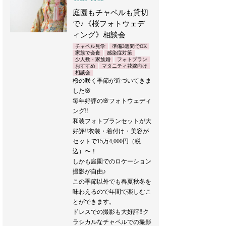
庭園もチャペルも貸切
で♪《桜フォトウェデ
ィング》相談会
チャペル見学
準備3週間でOK
家族で会食
感染症対策
少人数・家族婚
フォトプラン
おすすめ
マタニティ花嫁向け
相談会
桜の咲く季節が近づいてきま
した🌸
毎年好評の🌸フォトウェディ
ング‼︎
和装フォトプランセットが大
好評‼︎衣装・着付け・美容が
セットで15万4,000円（税
込）〜！
しかも庭園でのロケーション
撮影が自由♪
この季節以外でも春夏秋冬を
味わえるので年間で楽しむこ
とができます。
ドレスでの撮影も大好評‼︎ク
ラシカルなチャペルでの撮影