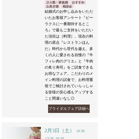
少人数・家族婚
おすすめ
お急ぎ婚
相談会
結婚式のお申し込みをいただ
いたお客様アンケート『ビー
ラクスに一番期待するとこ
ろ』で最もご支持をいただい
た項目は［料理］。現在の料
理の原点『レストランほん
だ』時代から世代を越え、多
くの人に愛される自慢の『牛
フィレ肉のグリエ』と『牛肉
の炙り寿司』をご試食できる
お得なフェア。こだわりのメ
イン料理の試食で、お料理重
視でご検討されていらっしゃ
る皆様の安心感もアップする
こと間違いなし◎
ブライダルフェア詳細へ
2月3日（土）
10:30
13:30
16:30