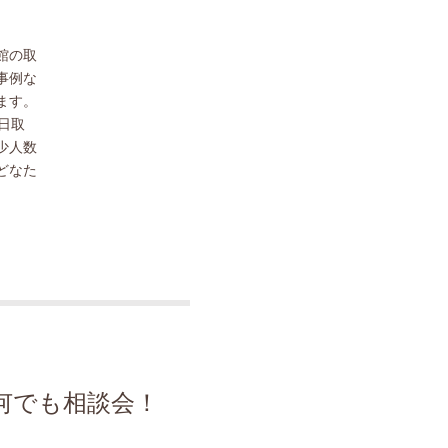
館の取
事例な
ます。
日取
少人数
どなた
何でも相談会！