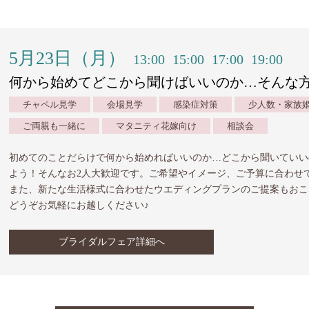
5月23日（月）
13:00
15:00
17:00
19:00
何から始めてどこから聞けばいいのか…そんな
チャペル見学
会場見学
感染症対策
少人数・家族
ご両親も一緒に
マタニティ花嫁向け
相談会
初めてのことだらけで何から始めればいいのか…どこから聞いていい
よう！そんなお2人大歓迎です。ご希望やイメージ、ご予算に合わせ
また、新たな生活様式に合わせたウエディングプランのご提案もおこ
どうぞお気軽にお越しください♪
ブライダルフェア詳細へ