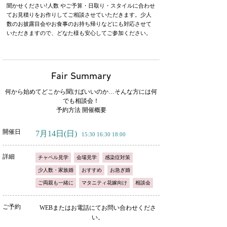
聞かせください!人数 やご予算・日取り・スタイルに合わせ
てお見積りをお作りしてご相談させていただきます。少人
数のお披露目会やお食事のお持ち帰りなどにも対応させて
いただきますので、どなた様も安心してご参加ください。
Fair Summary
何から始めてどこから聞けばいいのか…そんな方には何
でも相談会！
予約方法 開催概要
開催日
7月14日
(日)
15:30 16:30 18:00
詳細
チャペル見学
会場見学
感染症対策
少人数・家族婚
おすすめ
お急ぎ婚
ご両親も一緒に
マタニティ花嫁向け
相談会
ご予約
WEBまたはお電話にてお問い合わせくださ
い。