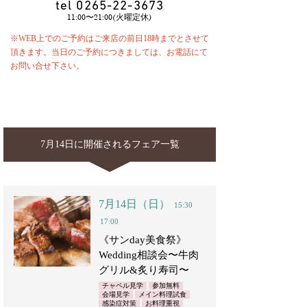
tel
0265-22-3673
11:00〜21:00(火曜定休)
※WEB上でのご予約はご来店の前日18時までとさせて
頂きます。当日のご予約につきましては、お電話にて
お問い合せ下さい。
7月14日に開催されるフェア一覧
7月14日（日）
15:30
17:00
《サンday美食祭》
Wedding相談会〜牛肉
グリル&炙り寿司〜
チャペル見学
参加無料
会場見学
メイン料理試食
感染症対策
お料理重視