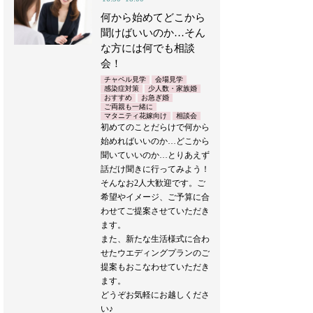
何から始めてどこから
聞けばいいのか…そん
な方には何でも相談
会！
チャペル見学
会場見学
感染症対策
少人数・家族婚
おすすめ
お急ぎ婚
ご両親も一緒に
マタニティ花嫁向け
相談会
初めてのことだらけで何から
始めればいいのか…どこから
聞いていいのか…とりあえず
話だけ聞きに行ってみよう！
そんなお2人大歓迎です。ご
希望やイメージ、ご予算に合
わせてご提案させていただき
ます。
また、新たな生活様式に合わ
せたウエディングプランのご
提案もおこなわせていただき
ます。
どうぞお気軽にお越しくださ
い♪