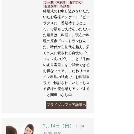
少人数・家族婚
おすすめ
お急ぎ婚
相談会
結婚式のお申し込みをいただ
いたお客様アンケート『ビー
ラクスに一番期待するとこ
ろ』で最もご支持をいただい
た項目は［料理］。現在の料
理の原点『レストランほん
だ』時代から世代を越え、多
くの人に愛される自慢の『牛
フィレ肉のグリエ』と『牛肉
の炙り寿司』をご試食できる
お得なフェア。こだわりのメ
イン料理の試食で、お料理重
視でご検討されていらっしゃ
る皆様の安心感もアップする
こと間違いなし◎
ブライダルフェア詳細へ
7月14日（日）
15:30
16:30
18:00