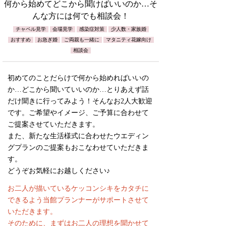
何から始めてどこから聞けばいいのか…そ
んな方には何でも相談会！
チャペル見学
会場見学
感染症対策
少人数・家族婚
おすすめ
お急ぎ婚
ご両親も一緒に
マタニティ花嫁向け
相談会
初めてのことだらけで何から始めればいいの
か…どこから聞いていいのか…とりあえず話
だけ聞きに行ってみよう！そんなお2人大歓迎
です。ご希望やイメージ、ご予算に合わせて
ご提案させていただきます。
また、新たな生活様式に合わせたウエディン
グプランのご提案もおこなわせていただきま
す。
どうぞお気軽にお越しください♪
お二人が描いているケッコンシキをカタチに
できるよう当館プランナーがサポートさせて
いただきます。
そのために、まずはお二人の理想を聞かせて