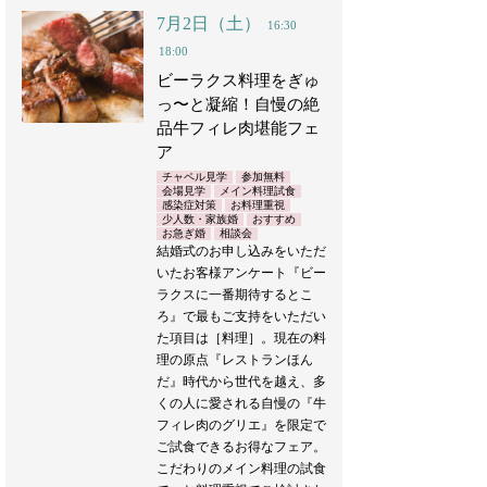
7月2日（土）
16:30
18:00
ビーラクス料理をぎゅ
っ〜と凝縮！自慢の絶
品牛フィレ肉堪能フェ
ア
チャペル見学
参加無料
会場見学
メイン料理試食
感染症対策
お料理重視
少人数・家族婚
おすすめ
お急ぎ婚
相談会
結婚式のお申し込みをいただ
いたお客様アンケート『ビー
ラクスに一番期待するとこ
ろ』で最もご支持をいただい
た項目は［料理］。現在の料
理の原点『レストランほん
だ』時代から世代を越え、多
くの人に愛される自慢の『牛
フィレ肉のグリエ』を限定で
ご試食できるお得なフェア。
こだわりのメイン料理の試食