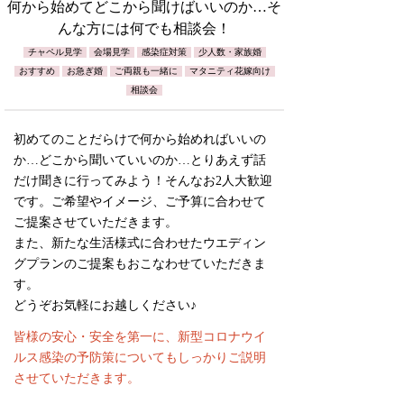
何から始めてどこから聞けばいいのか…そ
んな方には何でも相談会！
チャペル見学
会場見学
感染症対策
少人数・家族婚
おすすめ
お急ぎ婚
ご両親も一緒に
マタニティ花嫁向け
相談会
初めてのことだらけで何から始めればいいの
か…どこから聞いていいのか…とりあえず話
だけ聞きに行ってみよう！そんなお2人大歓迎
です。ご希望やイメージ、ご予算に合わせて
ご提案させていただきます。
また、新たな生活様式に合わせたウエディン
グプランのご提案もおこなわせていただきま
す。
どうぞお気軽にお越しください♪
皆様の安心・安全を第一に、新型コロナウイ
ルス感染の予防策についてもしっかりご説明
させていただきます。