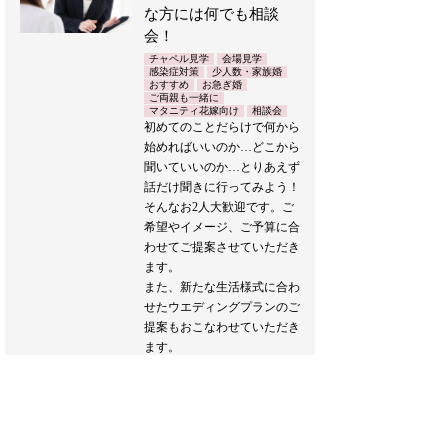
な方には何でも相談
会！
チャペル見学
会場見学
感染症対策
少人数・家族婚
おすすめ
お急ぎ婚
ご両親も一緒に
マタニティ花嫁向け
相談会
初めてのことだらけで何から
始めればいいのか…どこから
聞いていいのか…とりあえず
話だけ聞きに行ってみよう！
そんなお2人大歓迎です。ご
希望やイメージ、ご予算に合
わせてご提案させていただき
ます。
また、新たな生活様式に合わ
せたウエディングプランのご
提案もおこなわせていただき
ます。
どうぞお気軽にお越しくださ
い♪
ブライダルフェア詳細へ