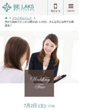
電話する
MENU
ブライダルフェア
何から始めてどこから聞けばいいのか…そんな方には何でも相
談会！
Wedding
Fair
7月2日
(土)
17:00