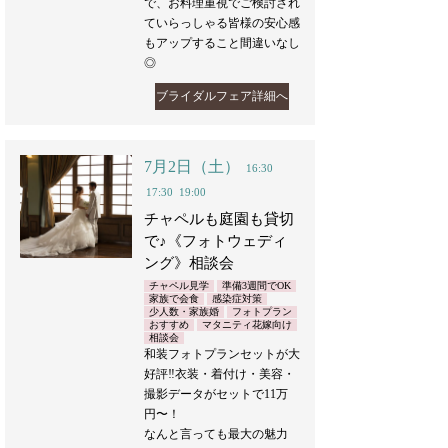
で、お料理重視でご検討され
ていらっしゃる皆様の安心感
もアップすること間違いなし
◎
ブライダルフェア詳細へ
7月2日（土）
16:30
17:30
19:00
チャペルも庭園も貸切
で♪《フォトウェディ
ング》相談会
チャペル見学
準備3週間でOK
家族で会食
感染症対策
少人数・家族婚
フォトプラン
おすすめ
マタニティ花嫁向け
相談会
和装フォトプランセットが大
好評‼︎衣装・着付け・美容・
撮影データがセットで11万
円〜！
なんと言っても最大の魅力