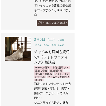
で、お料理重視でご検討され
ていらっしゃる皆様の安心感
もアップすること間違いなし
◎
ブライダルフェア詳細へ
3月5日（土）
10:30
13:30
15:30
17:30
19:00
チャペルも庭園も貸切
で♪《フォトウェディ
ング》相談会
チャペル見学
準備3週間でOK
家族で会食
感染症対策
少人数・家族婚
フォトプラン
おすすめ
マタニティ花嫁向け
相談会
和装フォトプランセットが大
好評‼︎衣装・着付け・美容・
撮影データがセットで11万
円〜！
なんと言っても最大の魅力