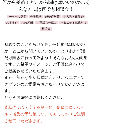
何から始めてどこから聞けばいいのか…そ
んな方には何でも相談会！
チャペル見学
会場見学
感染症対策
少人数・家族婚
おすすめ
お急ぎ婚
ご両親も一緒に
マタニティ花嫁向け
相談会
初めてのことだらけで何から始めればいいの
か…どこから聞いていいのか…とりあえず話
だけ聞きに行ってみよう！そんなお2人大歓迎
です。ご希望やイメージ、ご予算に合わせて
ご提案させていただきます。
また、新たな生活様式に合わせたウエディン
グプランのご提案もおこなわせていただきま
す。
どうぞお気軽にお越しください♪
皆様の安心・安全を第一に、新型コロナウイ
ルス感染の予防策についてもしっかりご説明
させていただきます。