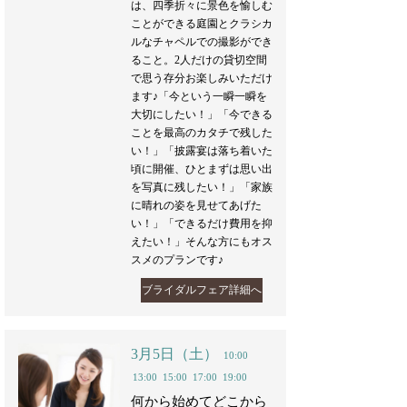
は、四季折々に景色を愉しむ
ことができる庭園とクラシカ
ルなチャペルでの撮影ができ
ること。2人だけの貸切空間
で思う存分お楽しみいただけ
ます♪「今という一瞬一瞬を
大切にしたい！」「今できる
ことを最高のカタチで残した
い！」「披露宴は落ち着いた
頃に開催、ひとまずは思い出
を写真に残したい！」「家族
に晴れの姿を見せてあげた
い！」「できるだけ費用を抑
えたい！」そんな方にもオス
スメのプランです♪
ブライダルフェア詳細へ
3月5日（土）
10:00
13:00
15:00
17:00
19:00
何から始めてどこから