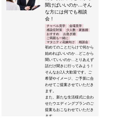
聞けばいいのか…そん
な方には何でも相談
会！
チャペル見学
会場見学
感染症対策
少人数・家族婚
おすすめ
お急ぎ婚
ご両親も一緒に
マタニティ花嫁向け
相談会
初めてのことだらけで何から
始めればいいのか…どこから
聞いていいのか…とりあえず
話だけ聞きに行ってみよう！
そんなお2人大歓迎です。ご
希望やイメージ、ご予算に合
わせてご提案させていただき
ます。
また、新たな生活様式に合わ
せたウエディングプランのご
提案もおこなわせていただき
ます。
どうぞお気軽にお越しくださ
い♪
ブライダルフェア詳細へ