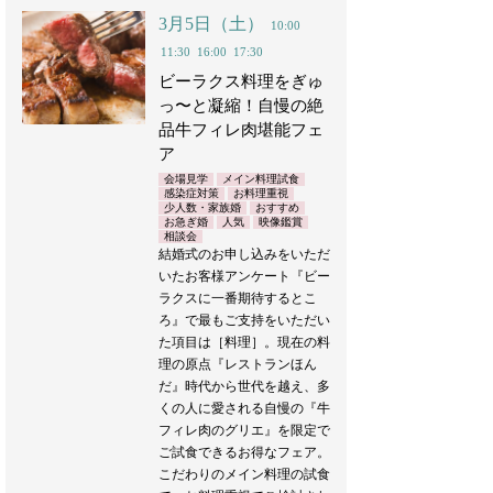
3月5日（土）
10:00
11:30
16:00
17:30
ビーラクス料理をぎゅ
っ〜と凝縮！自慢の絶
品牛フィレ肉堪能フェ
ア
会場見学
メイン料理試食
感染症対策
お料理重視
少人数・家族婚
おすすめ
お急ぎ婚
人気
映像鑑賞
相談会
結婚式のお申し込みをいただ
いたお客様アンケート『ビー
ラクスに一番期待するとこ
ろ』で最もご支持をいただい
た項目は［料理］。現在の料
理の原点『レストランほん
だ』時代から世代を越え、多
くの人に愛される自慢の『牛
フィレ肉のグリエ』を限定で
ご試食できるお得なフェア。
こだわりのメイン料理の試食