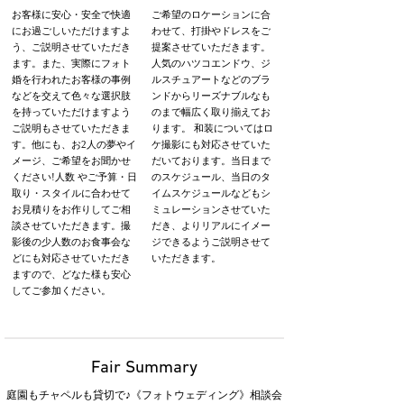
お客様に安心・安全で快適
ご希望のロケーションに合
にお過ごしいただけますよ
わせて、打掛やドレスをご
う、ご説明させていただき
提案させていただきます。
ます。また、実際にフォト
人気のハツコエンドウ、ジ
婚を行われたお客様の事例
ルスチュアートなどのブラ
などを交えて色々な選択肢
ンドからリーズナブルなも
を持っていただけますよう
のまで幅広く取り揃えてお
ご説明もさせていただきま
ります。 和装についてはロ
す。他にも、お2人の夢やイ
ケ撮影にも対応させていた
メージ、ご希望をお聞かせ
だいております。当日まで
ください!人数 やご予算・日
のスケジュール、当日のタ
取り・スタイルに合わせて
イムスケジュールなどもシ
お見積りをお作りしてご相
ミュレーションさせていた
談させていただきます。撮
だき、よりリアルにイメー
影後の少人数のお食事会な
ジできるようご説明させて
どにも対応させていただき
いただきます。
ますので、どなた様も安心
してご参加ください。
Fair Summary
庭園もチャペルも貸切で♪《フォトウェディング》相談会