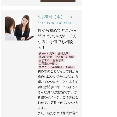
3月20日（水）
10:30
13:00
15:00
17:00
19:00
何から始めてどこから
聞けばいいのか…そん
な方には何でも相談
会！
チャペル見学
会場見学
感染症対策
少人数・家族婚
おすすめ
お急ぎ婚
ご両親も一緒に
マタニティ花嫁向け
相談会
初めてのことだらけで何から
始めればいいのか…どこから
聞いていいのか…とりあえず
話だけ聞きに行ってみよう！
そんなお2人大歓迎です。ご
希望やイメージ、ご予算に合
わせてご提案させていただき
ます。
また、新たな生活様式に合わ