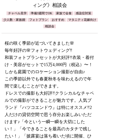
ィング》相談会
チャペル見学
準備3週間でOK
家族で会食
感染症対策
少人数・家族婚
フォトプラン
おすすめ
マタニティ花嫁向け
相談会
桜の咲く季節が近づいてきました🌸
毎年好評の🌸フォトウェディング‼︎
和装フォトプランセットが大好評‼︎衣装・着付
け・美容がセットで15万4,000円（税込）〜！
しかも庭園でのロケーション撮影が自由♪
この季節以外でも春夏秋冬を味わえるので年
間で楽しむことができます。
ドレスでの撮影も大好評‼︎クラシカルなチャペ
ルでの撮影ができることが魅力です。人気ブ
ランド『ハツコエンドウ』は特にオススメ‼︎2
人だけの貸切空間で思う存分お楽しみいただ
けます♪「今という一瞬一瞬を大切にした
い！」「今できることを最高のカタチで残し
たい！」「披露宴は落ち着いた頃に開催、ひ