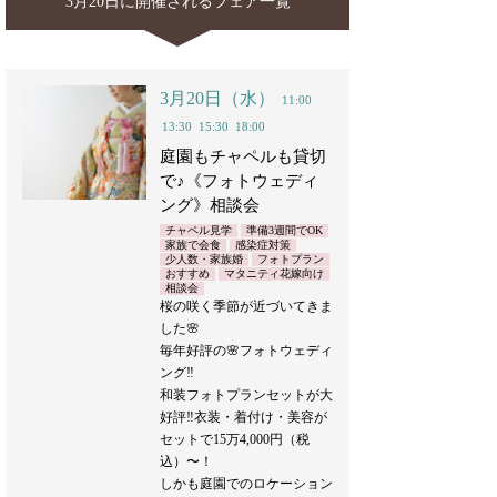
3月20日に開催されるフェア一覧
3月20日（水）
11:00
13:30
15:30
18:00
庭園もチャペルも貸切
で♪《フォトウェディ
ング》相談会
チャペル見学
準備3週間でOK
家族で会食
感染症対策
少人数・家族婚
フォトプラン
おすすめ
マタニティ花嫁向け
相談会
桜の咲く季節が近づいてきま
した🌸
毎年好評の🌸フォトウェディ
ング‼︎
和装フォトプランセットが大
好評‼︎衣装・着付け・美容が
セットで15万4,000円（税
込）〜！
しかも庭園でのロケーション