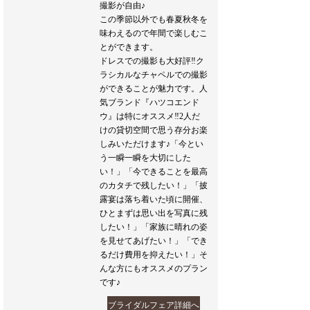
撮影が自由♪
この季節以外でも春夏秋冬を
味わえるので年間で楽しむこ
とができます。
ドレスでの撮影も大好評‼︎ク
ラシカルなチャペルでの撮影
ができることが魅力です。人
気ブランド『ハツコエンド
ウ』は特にオススメ‼︎2人だ
けの貸切空間で思う存分お楽
しみいただけます♪「今とい
う一瞬一瞬を大切にした
い！」「今できることを最高
のカタチで残したい！」「披
露宴は落ち着いた頃に開催、
ひとまずは思い出を写真に残
したい！」「家族に晴れの姿
を見せてあげたい！」「でき
るだけ費用を抑えたい！」そ
んな方にもオススメのプラン
です♪
ブライダルフェア詳細へ