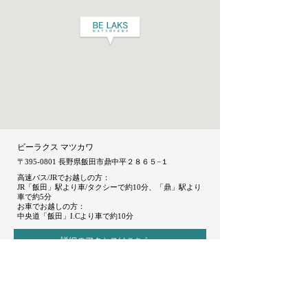
ビーラクス マツカワ
〒395-0801 長野県飯田市鼎中平２８６５−１
高速バス/JRでお越しの方：
JR「飯田」駅より車/タクシーで約10分、「鼎」駅より
車で約5分
お車でお越しの方：
中央道「飯田」I.Cより車で約10分
詳細のアクセスはこちらへ
開催中の
ご来館
ブライダルフェア
ご相談予約
SITE MAP